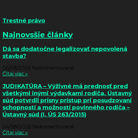
Trestné právo
Najnovsšie články
Dá sa dodatočne legalizovať nepovolená
stavba?
06/08/2026
Nekomentované
Čítaj viac »
JUDIKATÚRA – Výživné má prednosť pred
všetkými inými výdavkami rodiča. Ústavný
súd potvrdil prísny prístup pri posudzovaní
schopností a možností povinného rodiča –
Ústavný súd (I. ÚS 263/2015)
04/08/2026
Nekomentované
Čítaj viac »