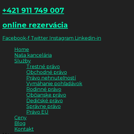
+421 911 749 007
online rezervácia
Facebook-f
Twitter
Instagram
Linkedin-in
Home
Naša kancelária
Služby
Trestné právo
Obchodné právo
Právo nehnuteľností
Vymáhanie pohľadávok
Rodinné právo
Občianske právo
Dedičské právo
Správne právo
Právo EÚ
Ceny
Blog
Kontakt