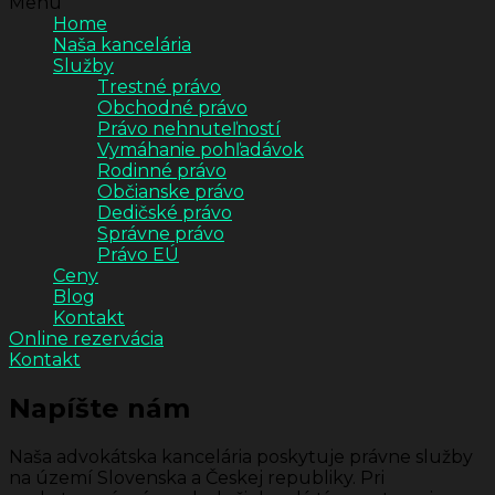
Menu
Home
Naša kancelária
Služby
Trestné právo
Obchodné právo
Právo nehnuteľností
Vymáhanie pohľadávok
Rodinné právo
Občianske právo
Dedičské právo
Správne právo
Právo EÚ
Ceny
Blog
Kontakt
Online rezervácia
Kontakt
Napíšte nám
Naša advokátska kancelária poskytuje právne služby
na území Slovenska a Českej republiky. Pri