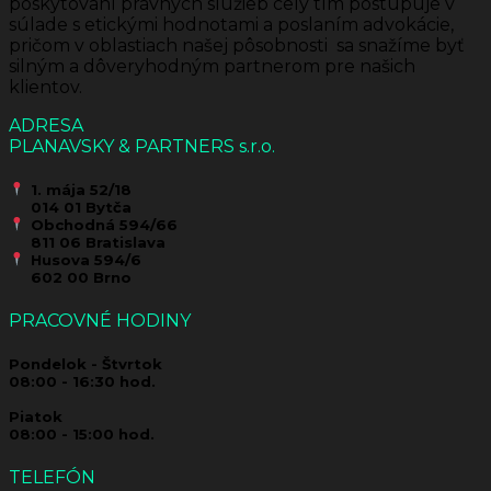
poskytovaní právnych služieb celý tím postupuje v
súlade s etickými hodnotami a poslaním advokácie,
pričom v oblastiach našej pôsobnosti
sa snažíme byť
silným a dôveryhodným partnerom pre našich
klientov.
ADRESA
PLANAVSKY & PARTNERS s.r.o.
1. mája 52/18
014 01 Bytča
Obchodná 594/66
811 06 Bratislava
Husova 594/6
602 00 Brno
PRACOVNÉ HODINY
Pondelok - Štvrtok
08:00 - 16:30 hod.
Piatok
08:00 - 15:00 hod.
TELEFÓN