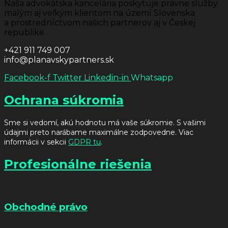
Naša advokátska kancelária poskytuje právne služby
malým aj veľkým klientom na území Slovenska
a prostredníctvom našich partnerov aj v Českej
republike.
+421 911 749 007
info@planavskypartners.sk
Facebook-f
Twitter
Linkedin-in
Whatsapp
Ochrana súkromia
Sme si vedomí, akú hodnotu má vaše súkromie. S vašimi
údajmi preto narábame maximálne zodpovedne. Viac
informácii v sekcii
GDPR tu
.
Profesionálne riešenia
Obchodné právo