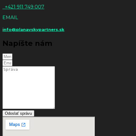
+421 911 749 007
EMAIL
info@planavskypartners.sk
Napíšte nám
Odoslať správu