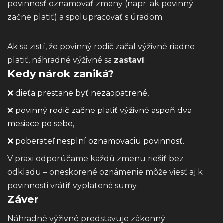
povinnosť oznamovať zmeny (napr. ak povinný
začne platiť) a spolupracovať s úradom.
Ak sa zistí, že povinný rodič začal výživné riadne
platiť, náhradné výživné sa
zastaví
.
Kedy nárok zaniká?
❌ dieťa prestane byť nezaopatrené,
❌ povinný rodič začne platiť výživné aspoň dva
mesiace po sebe,
❌ poberateľ nesplní oznamovaciu povinnosť.
V praxi odporúčame každú zmenu riešiť bez
odkladu – oneskorené oznámenie môže viesť aj k
povinnosti vrátiť vyplatené sumy.
Záver
Náhradné výživné predstavuje zákonný