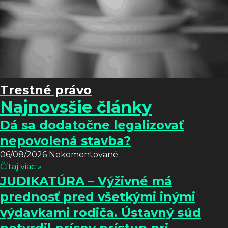
Trestné právo
Najnovsšie články
Dá sa dodatočne legalizovať
nepovolená stavba?
06/08/2026
Nekomentované
Čítaj viac »
JUDIKATÚRA – Výživné má
prednosť pred všetkými inými
výdavkami rodiča. Ústavný súd