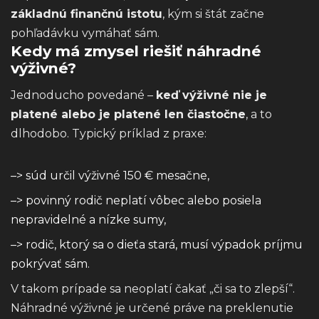
základnú finančnú istotu
, kým si štát začne
pohľadávku vymáhať sám.
Kedy má zmysel riešiť náhradné
výživné?
Jednoducho povedané –
keď výživné nie je
platené alebo je platené len čiastočne
, a to
dlhodobo. Typický príklad z praxe:
–> súd určil výživné 150 € mesačne,
–> povinný rodič neplatí vôbec alebo posiela
nepravidelné a nízke sumy,
–> rodič, ktorý sa o dieťa stará, musí výpadok príjmu
pokrývať sám.
V takom prípade sa neoplatí čakať „či sa to zlepší“.
Náhradné výživné je určené práve na preklenutie