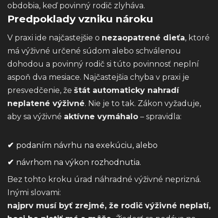
obdobia, keď povinný rodič zlyháva.
Predpoklady vzniku nároku
V praxi ide najčastejšie o
nezaopatrené dieťa
, ktoré
má výživné určené súdom alebo schválenou
dohodou a povinný rodič si túto povinnosť neplní
aspoň dva mesiace. Najčastejšia chyba v praxi je
presvedčenie, že
štát automaticky nahradí
neplatené výživné
. Nie je to tak. Zákon vyžaduje,
aby sa výživné
aktívne vymáhalo
– spravidla:
✔
podaním návrhu na exekúciu, alebo
✔
návrhom na výkon rozhodnutia.
Bez tohto kroku úrad náhradné výživné neprizná.
Inými slovami:
najprv musí byť zrejmé, že rodič výživné neplatí,