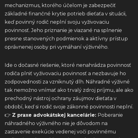
mechanizmus, ktorého účelom je zabezpečiť
základné finančné krytie potrieb dieťaťa v situácii,
keď povinný rodič neplní svoju vyživovaciu
povinnosť. Jeho priznanie je viazané na splnenie
presne stanovených podmienok a aktívny prístup
oprávnenej osoby pri vymáhaní výživného.
Ide o dočasné riešenie, ktoré nenahrádza povinnosť
rodiča plniť vyživovaciu povinnosť a nezbavuje ho
zodpovednosti za vzniknutý dlh. Náhradné výživné
tak nemožno vnímať ako trvalý zdroj príjmu, ale ako
prechodný nástroj ochrany záujmov dieťaťa v
období, keď si rodič svoje zákonné povinnosti neplní.
👉
Z praxe advokátskej kancelárie:
Poberanie
náhradného výživného nie je dôvodom na
zastavenie exekúcie vedenej voči povinnému