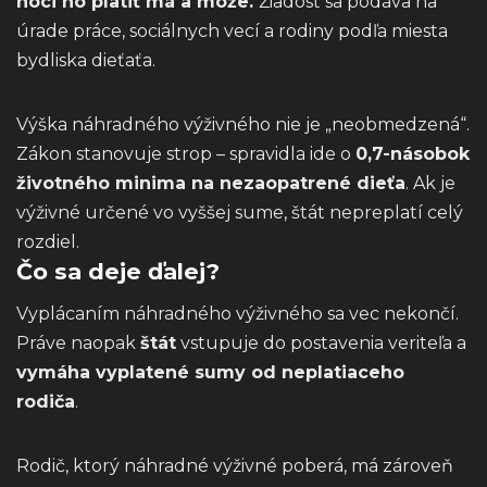
hoci ho platiť má a môže.
Žiadosť sa podáva na
úrade práce, sociálnych vecí a rodiny podľa miesta
bydliska dieťaťa.
Výška náhradného výživného nie je „neobmedzená“.
Zákon stanovuje strop – spravidla ide o
0,7-násobok
životného minima na nezaopatrené dieťa
. Ak je
výživné určené vo vyššej sume, štát nepreplatí celý
rozdiel.
Čo sa deje ďalej?
Vyplácaním náhradného výživného sa vec nekončí.
Práve naopak
štát
vstupuje do postavenia veriteľa a
vymáha vyplatené sumy od neplatiaceho
rodiča
.
Rodič, ktorý náhradné výživné poberá, má zároveň