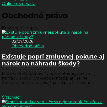
Online rezervácia
Obchodné právo
Browsing Category
02/07/2026
Obchodné právo
Existuje popri zmluvnej pokute aj
nárok na náhradu škody?
Môže veriteľ požadovať popri zmluvnej pokute aj
náhradu škody? Vo všeobecnosti platí, že nie.
Zmluvná pokuta sa považuje za paušalizovanú
náhradu škody a bez výslovného ...
Čítať viac →