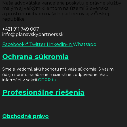
Naša advokátska kancelária poskytuje právne služby
malým aj veľkým klientom na území Slovenska
a prostredníctvom našich partnerov aj v Českej
republike.
+421 911 749 007
info@planavskypartners.sk
Facebook-f
Twitter
Linkedin-in
Whatsapp
Ochrana súkromia
Sme si vedomí, akú hodnotu má vaše súkromie. S vašimi
údajmi preto narábame maximálne zodpovedne. Viac
informácii v sekcii
GDPR tu
.
Profesionálne riešenia
Obchodné právo