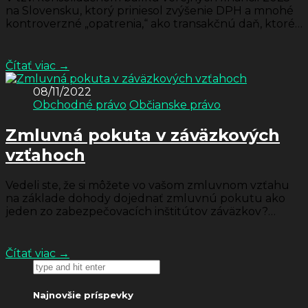
na Slovensku, ktorý priniesol zvýšenie DPH a mnohé
kontroverzné „opatrenia,“ ako transakčnú daň, ktoré
podnikateľské prostredie rozhodne nestimulujú, ...
Čítať viac →
08/11/2022
Obchodné právo
Občianske právo
Zmluvná pokuta v záväzkových
vzťahoch
Vedeli ste, že si môžete vo vašom zmluvnom vzťahu
na základe dohody dojednať zmluvnú pokutu ako
jeden zo zabezpečovacích inštitútov záväzkov?
Nejde však len o zabezpečenie ...
Čítať viac →
Najnovšie príspevky