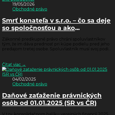
19/05/2026
Obchodné právo
Smrť konateľa v s.r.o. – čo sa deje
so spoločnosťou a ako
postupovať
Zákonné predkupné právo chráni spoluvlastníkov
tým, že im dáva prednosť pri kúpe podielu pred jeho
predajom tretej osobe. Spoluvlastník musí svoj podiel
najskôr ponúknuť ostatným ...
Čítať viac →
04/02/2025
Obchodné právo
Daňové zaťaženie právnických
osôb od 01.01.2025 (SR vs ČR)
V tzv. konsolidačnom balíku verejných financií 2025