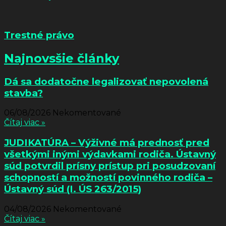
Trestné právo
Najnovsšie články
Dá sa dodatočne legalizovať nepovolená
stavba?
06/08/2026
Nekomentované
Čítaj viac »
JUDIKATÚRA – Výživné má prednosť pred
všetkými inými výdavkami rodiča. Ústavný
súd potvrdil prísny prístup pri posudzovaní
schopností a možností povinného rodiča –
Ústavný súd (I. ÚS 263/2015)
04/08/2026
Nekomentované
Čítaj viac »