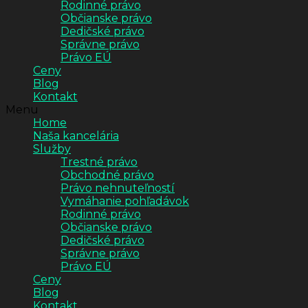
Rodinné právo
Občianske právo
Dedičské právo
Správne právo
Právo EÚ
Ceny
Blog
Kontakt
Menu
Home
Naša kancelária
Služby
Trestné právo
Obchodné právo
Právo nehnuteľností
Vymáhanie pohľadávok
Rodinné právo
Občianske právo
Dedičské právo
Správne právo
Právo EÚ
Ceny
Blog
Kontakt