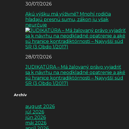
30/07/2026
Akú výšku má výživné? Mnohí rodičia
hľadajú presnú sumu, zákon ju však
neurčuje
28/07/2026
JUDIKATÚRA – Má žalovaný právo vyjadriť
sa k návrhu na neodkladné opatrenie a aké
sú hranice kontradiktórnosti – Najvyšší súd
SR (3 Obdo 1/2017)
Archív
august 2026
júl 2026
jún 2026
máj 2026
apríl 2026